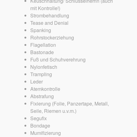
Keuschhaltung/ Schlüsselherrin (auch
mit Kontrolle!)
Strombehandlung
Tease and Denial
Spanking
Rohrstockerziehung
Flagellation
Bastonade
Fuß und Schuhverehrung
Nylonfetisch
Trampling
Leder
Atemkontrolle
Abstrafung
Fixierung (Folie, Panzertape, Metall,
Seile, Riemen u.v.m.)
Segufix
Bondage
Mumifizierung