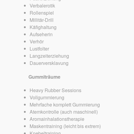
Verbalerotik
Rollenspiel
Millitär-Drill
Käfighaltung
Aufseherin
Verhör
Lustfolter
Langzeiterziehung
Dauerversklavung
Gummiträume
Heavy Rubber Sessions
Vollgummierung
Mehrfache komplett Gummierung
Atemkontrolle (auch maschinell)
Aromainhalationstherapie
Maskentraining (leicht bis extrem)
Knebeltraining