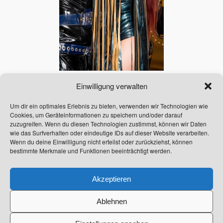
Einwilligung verwalten
Als klassische Herrin lehne ich
selbstverständlich Intimkontakt ab!
Um dir ein optimales Erlebnis zu bieten, verwenden wir Technologien wie
Anfänger und Paare sind willkommen!
Cookies, um Geräteinformationen zu speichern und/oder darauf
zuzugreifen. Wenn du diesen Technologien zustimmst, können wir Daten
wie das Surfverhalten oder eindeutige IDs auf dieser Website verarbeiten.
Tabus:
Intimkontakt, Schlachtung,
Wenn du deine Einwilligung nicht erteilst oder zurückziehst, können
Facesitting, Ringkämpfe, NS-Therapie,
bestimmte Merkmale und Funktionen beeinträchtigt werden.
Toilettenerziehung, Katheter, Vomit, GV,
OV, KV
Akzeptieren
Links
  |  
Datenschutz
  |  
Impressum
Ablehnen